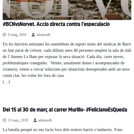
#BCNvsNorvet. Acció directa contra l’especulació
9 maig, 2018
adminsdb
En les darreres setmanes les assemblees de suport mutu del sindicat de Barri
no han parat de créixer, cada dilluns unes 40 persones omplen la sala de dalt
de l’Ateneu La Base per exposar la seva situació. Cada dia, cares noves,
problemàtiques conegudes. Veïnes, usualment dones i acompanyades de
criatures, venen a cercar solucions per situacions desesperades amb un nexe
comú clar, les volen fer fora de casa.
(…)
Del 15 al 30 de març al carrer Murillo- #FelicianoEsQueda
13 març, 2018
adminsdb
La batalla perquè no ens facin fora dels nostres barris s’endureix. Fons