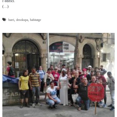
l’edifici.
(…)
,
,
barri
desokupa
habitatge