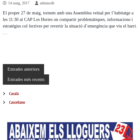
14 maig, 2017
adminsdb
El proper 27 de maig, tornem amb una Assemblea veïnal per l’habitatge a
les 11:30 al CAP Les Hortes on compartir problemàtiques, informacions i
estratègies col·lectives per revertir la situació d’emergència que viu el barri.
…
N
Entrades anteriors
Entrades més recents
a
Català
v
Castellano
e
g