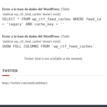
Error a la base de dades del WordPress:
[Table
'sindicat.wp_ctf_feed_caches' doesn't exist]
SELECT * FROM wp_ctf_feed_caches WHERE feed_id
= 'legacy' AND cache_key = ''
Error a la base de dades del WordPress:
[Table
'sindicat.wp_ctf_feed_caches' doesn't exist]
SHOW FULL COLUMNS FROM `wp_ctf_feed_caches`
Twitter feed is not available at the moment.
TWITTER
https://twitter.com/sindicatdebarri