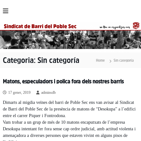
S
k
i
p
t
o
c
o
n
Categoria:
Sin categoría
Home
Sin categoría
t
e
n
Matons, especuladors i polica fora dels nostres barris
t
17 gener, 2019
adminsdb
Dimarts al migdia veïnes del barri de Poble Sec ens van avisar al Sindicat
de Barri del Poble Sec de la presència de matons de “Desokupa” a l’edifici
entre el carrer Piquer i Fontrodona.
Vam trobar a un grup de més de 10 matons encaputxats de l’empresa
Desokupa intentant fer fora sense cap ordre judicial, amb actitud violenta i
amenaçadora a diverses persones que estaven vivint en alguns pisos de