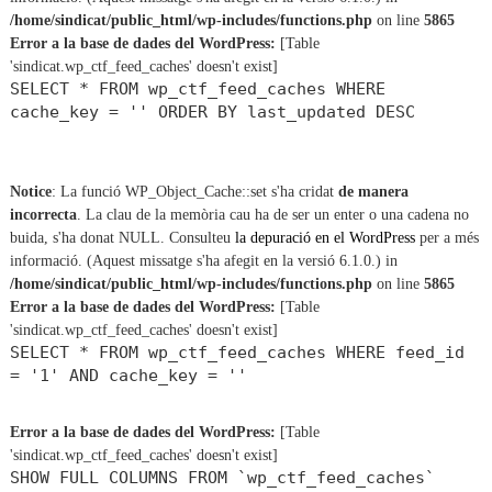
/home/sindicat/public_html/wp-includes/functions.php
on line
5865
Error a la base de dades del WordPress:
[Table
'sindicat.wp_ctf_feed_caches' doesn't exist]
SELECT * FROM wp_ctf_feed_caches WHERE
cache_key = '' ORDER BY last_updated DESC
Notice
: La funció WP_Object_Cache::set s'ha cridat
de manera
incorrecta
. La clau de la memòria cau ha de ser un enter o una cadena no
buida, s'ha donat NULL. Consulteu
la depuració en el WordPress
per a més
informació. (Aquest missatge s'ha afegit en la versió 6.1.0.) in
/home/sindicat/public_html/wp-includes/functions.php
on line
5865
Error a la base de dades del WordPress:
[Table
'sindicat.wp_ctf_feed_caches' doesn't exist]
SELECT * FROM wp_ctf_feed_caches WHERE feed_id
= '1' AND cache_key = ''
Error a la base de dades del WordPress:
[Table
'sindicat.wp_ctf_feed_caches' doesn't exist]
SHOW FULL COLUMNS FROM `wp_ctf_feed_caches`