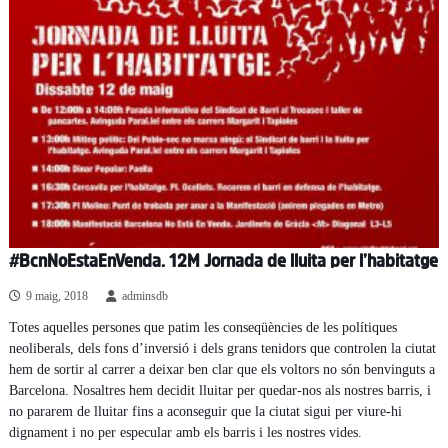
#BcnNoEstaEnVenda. 12M Jornada de lluita per l’habitatge
9 maig, 2018
adminsdb
Totes aquelles persones que patim les conseqüències de les polítiques
neoliberals, dels fons d’inversió i dels grans tenidors que controlen la ciutat
hem de sortir al carrer a deixar ben clar que els voltors no són benvinguts a
Barcelona. Nosaltres hem decidit lluitar per quedar-nos als nostres barris, i
no pararem de lluitar fins a aconseguir que la ciutat sigui per viure-hi
dignament i no per especular amb els barris i les nostres vides.