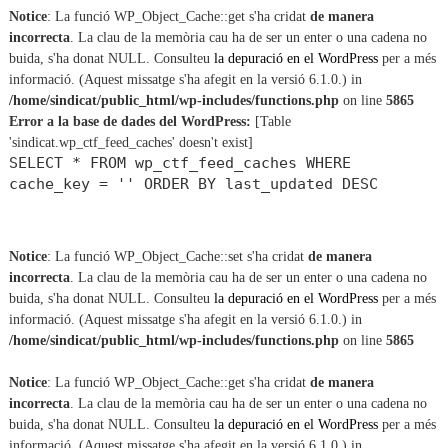
h
c
Notice
: La funció WP_Object_Cache::get s'ha cridat
de manera
h
incorrecta
. La clau de la memòria cau ha de ser un enter o una cadena no
f
buida, s'ha donat NULL. Consulteu
la depuració en el WordPress
per a més
o
informació. (Aquest missatge s'ha afegit en la versió 6.1.0.) in
r
/home/sindicat/public_html/wp-includes/functions.php
on line
5865
:
Error a la base de dades del WordPress:
[Table
'sindicat.wp_ctf_feed_caches' doesn't exist]
SELECT * FROM wp_ctf_feed_caches WHERE
cache_key = '' ORDER BY last_updated DESC
Notice
: La funció WP_Object_Cache::set s'ha cridat
de manera
incorrecta
. La clau de la memòria cau ha de ser un enter o una cadena no
buida, s'ha donat NULL. Consulteu
la depuració en el WordPress
per a més
informació. (Aquest missatge s'ha afegit en la versió 6.1.0.) in
/home/sindicat/public_html/wp-includes/functions.php
on line
5865
Notice
: La funció WP_Object_Cache::get s'ha cridat
de manera
incorrecta
. La clau de la memòria cau ha de ser un enter o una cadena no
buida, s'ha donat NULL. Consulteu
la depuració en el WordPress
per a més
informació. (Aquest missatge s'ha afegit en la versió 6.1.0.) in