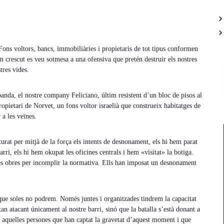
 Fons voltors, bancs, immobiliàries i propietaris de tot tipus conformen
m crescut es veu sotmesa a una ofensiva que pretén destruir els nostres
tres vides.
anda, el nostre company Feliciano, últim resistent d’un bloc de pisos al
ropietari de Norvet, un fons voltor israelià que construeix habitatges de
a les veïnes.
urat per mitjà de la força els intents de desnonament, els hi hem parat
arri, els hi hem okupat les oficines centrals i hem «visitat» la botiga.
dues obres per incomplir la normativa. Ells han imposat un desnonament
que soles no podrem. Només juntes i organitzades tindrem la capacitat
an atacant únicament al nostre barri, sinó que la batalla s’està donant a
otes aquelles persones que han captat la gravetat d’aquest moment i que