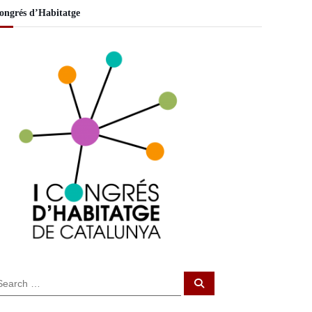
ongrés d’Habitatge
S
e
a
r