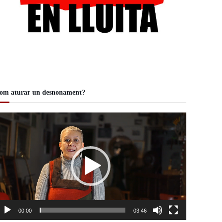
om aturar un desnonament?
00:00
03:46