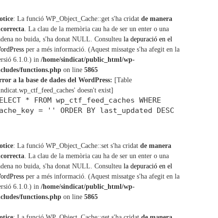
c
h
otice
: La funció WP_Object_Cache::get s'ha cridat
de manera
ncorrecta
. La clau de la memòria cau ha de ser un enter o una
adena no buida, s'ha donat NULL. Consulteu
la depuració en el
ordPress
per a més informació. (Aquest missatge s'ha afegit en la
ersió 6.1.0.) in
/home/sindicat/public_html/wp-
ncludes/functions.php
on line
5865
rror a la base de dades del WordPress:
[Table
sindicat.wp_ctf_feed_caches' doesn't exist]
ELECT * FROM wp_ctf_feed_caches WHERE
ache_key = '' ORDER BY last_updated DESC
otice
: La funció WP_Object_Cache::set s'ha cridat
de manera
ncorrecta
. La clau de la memòria cau ha de ser un enter o una
adena no buida, s'ha donat NULL. Consulteu
la depuració en el
ordPress
per a més informació. (Aquest missatge s'ha afegit en la
ersió 6.1.0.) in
/home/sindicat/public_html/wp-
ncludes/functions.php
on line
5865
otice
: La funció WP_Object_Cache::get s'ha cridat
de manera