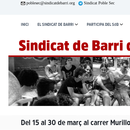
S
poblesec@sindicatdebarri.org
Sindicat Poble Sec
k
i
p
INICI
EL SINDICAT DE BARRI
PARTICIPA DEL SdB
t
o
c
o
n
t
e
n
t
Del 15 al 30 de març al carrer Muril