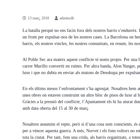
13 març, 2018
adminsdb
La batalla perquè no ens facin fora dels nostres barris s’endureix.
un front per expulsar-nos de les nostres cases. La Barcelona on he
barris, els nostres vincles, les nostres comunitats, en resum, les nos
Al Poble Sec ara mateix aquest conflicte té noms propis. Per una b
carrer Murillo convertit en ruïnes. Per altra banda, Alon Yunger, p
luxe i que no dubta en enviar als matons de Desokupa per expulsar 
En els últims mesos l’enfrontament s’ha agreujat. Nosaltres hem at
unes obres on estaven construint un altre bloc de pisos de luxe al b
Gràcies a la pressió del conflicte, l’Ajuntament els hi ha aturat 
amb data oberta del 15 al 30 de març.
Nosaltres assumim el repte, però si d’una cosa som conscients, és 
per a vèncer aquesta guerra. A més, Norvet i els fons voltors no est
tota la ciutat. Per tant, fem una crida, als barris organitzats, a t