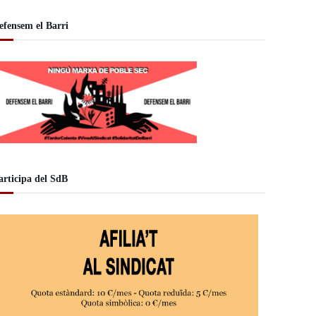
efensem el Barri
articipa del SdB