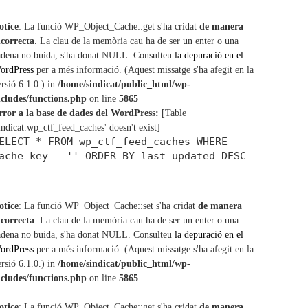
c
h
otice
: La funció WP_Object_Cache::get s'ha cridat
de manera
ncorrecta
. La clau de la memòria cau ha de ser un enter o una
adena no buida, s'ha donat NULL. Consulteu
la depuració en el
ordPress
per a més informació. (Aquest missatge s'ha afegit en la
ersió 6.1.0.) in
/home/sindicat/public_html/wp-
ncludes/functions.php
on line
5865
rror a la base de dades del WordPress:
[Table
sindicat.wp_ctf_feed_caches' doesn't exist]
ELECT * FROM wp_ctf_feed_caches WHERE
ache_key = '' ORDER BY last_updated DESC
otice
: La funció WP_Object_Cache::set s'ha cridat
de manera
ncorrecta
. La clau de la memòria cau ha de ser un enter o una
adena no buida, s'ha donat NULL. Consulteu
la depuració en el
ordPress
per a més informació. (Aquest missatge s'ha afegit en la
ersió 6.1.0.) in
/home/sindicat/public_html/wp-
ncludes/functions.php
on line
5865
otice
: La funció WP_Object_Cache::get s'ha cridat
de manera