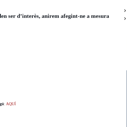
en ser d’interès, anirem afegint-ne a mesura
lgú
:
AQUÍ