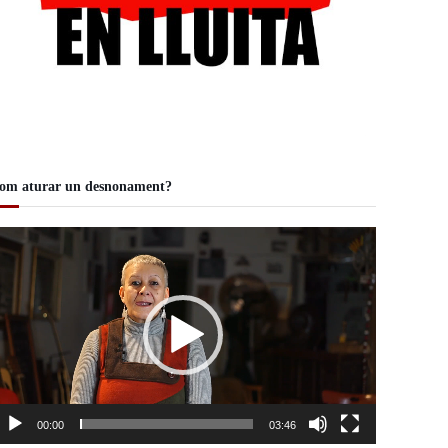
om aturar un desnonament?
00:00
03:46