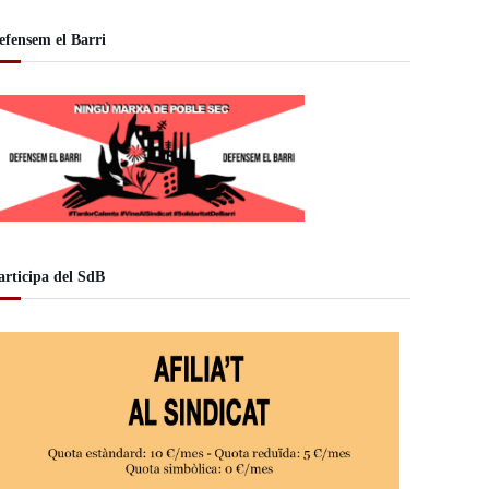
efensem el Barri
articipa del SdB