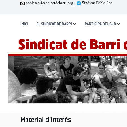
S
poblesec@sindicatdebarri.org
Sindicat Poble Sec
k
i
p
INICI
EL SINDICAT DE BARRI
PARTICIPA DEL SdB
t
o
c
o
n
t
e
n
t
Material d’Interès