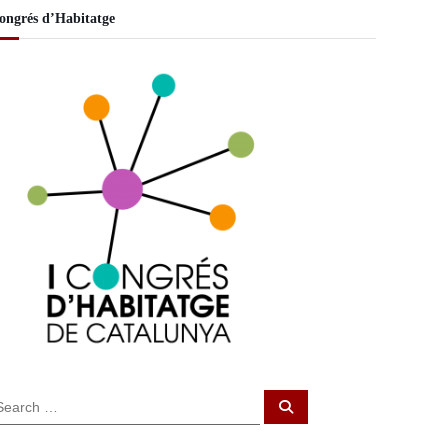
ongrés d’Habitatge
S
e
a
r