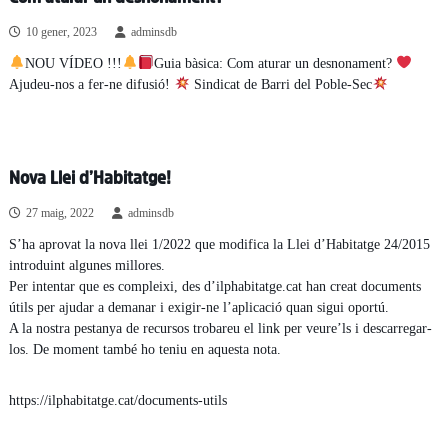
10 gener, 2023
adminsdb
NOU VÍDEO !!!
Guia bàsica: Com aturar un desnonament?
Ajudeu-nos a fer-ne difusió!
Sindicat de Barri del Poble-Sec
Nova Llei d’Habitatge!
27 maig, 2022
adminsdb
S’ha aprovat la nova llei 1/2022 que modifica la Llei d’Habitatge 24/2015
introduint algunes millores.
Per intentar que es compleixi, des d’ilphabitatge.cat han creat documents
útils per ajudar a demanar i exigir-ne l’aplicació quan sigui oportú.
A la nostra pestanya de recursos trobareu el link per veure’ls i descarregar-
los. De moment també ho teniu en aquesta nota.
https://ilphabitatge.cat/documents-utils