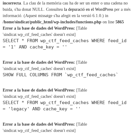
incorrecta
. La clau de la memòria cau ha de ser un enter o una cadena no
buida, s'ha donat NULL. Consulteu
la depuració en el WordPress
per a més
informació. (Aquest missatge s'ha afegit en la versió 6.1.0.) in
/home/sindicat/public_html/wp-includes/functions.php
on line
5865
Error a la base de dades del WordPress:
[Table
'sindicat.wp_ctf_feed_caches' doesn't exist]
SELECT * FROM wp_ctf_feed_caches WHERE feed_id
= '1' AND cache_key = ''
Error a la base de dades del WordPress:
[Table
'sindicat.wp_ctf_feed_caches' doesn't exist]
SHOW FULL COLUMNS FROM `wp_ctf_feed_caches`
Error a la base de dades del WordPress:
[Table
'sindicat.wp_ctf_feed_caches' doesn't exist]
SELECT * FROM wp_ctf_feed_caches WHERE feed_id
= 'legacy' AND cache_key = ''
Error a la base de dades del WordPress:
[Table
'sindicat.wp_ctf_feed_caches' doesn't exist]