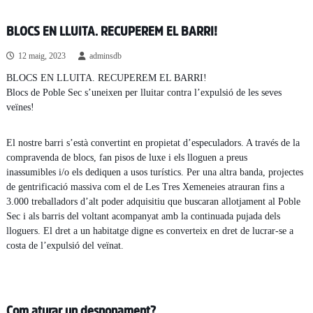
BLOCS EN LLUITA. RECUPEREM EL BARRI!
12 maig, 2023
adminsdb
BLOCS EN LLUITA. RECUPEREM EL BARRI!
Blocs de Poble Sec s’uneixen per lluitar contra l’expulsió de les seves
veïnes!
El nostre barri s’està convertint en propietat d’especuladors. A través de la
compravenda de blocs, fan pisos de luxe i els lloguen a preus
inassumibles i/o els dediquen a usos turístics. Per una altra banda, projectes
de gentrificació massiva com el de Les Tres Xemeneies atrauran fins a
3.000 treballadors d’alt poder adquisitiu que buscaran allotjament al Poble
Sec i als barris del voltant acompanyat amb la continuada pujada dels
lloguers. El dret a un habitatge digne es converteix en dret de lucrar-se a
costa de l’expulsió del veïnat.
Com aturar un desnonament?