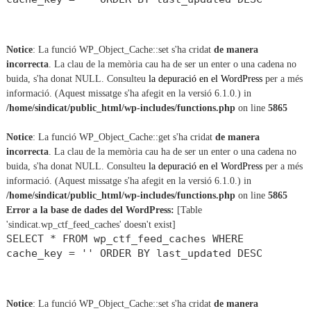
Notice
: La funció WP_Object_Cache::set s'ha cridat
de manera
incorrecta
. La clau de la memòria cau ha de ser un enter o una cadena no
buida, s'ha donat NULL. Consulteu
la depuració en el WordPress
per a més
informació. (Aquest missatge s'ha afegit en la versió 6.1.0.) in
/home/sindicat/public_html/wp-includes/functions.php
on line
5865
Notice
: La funció WP_Object_Cache::get s'ha cridat
de manera
incorrecta
. La clau de la memòria cau ha de ser un enter o una cadena no
buida, s'ha donat NULL. Consulteu
la depuració en el WordPress
per a més
informació. (Aquest missatge s'ha afegit en la versió 6.1.0.) in
/home/sindicat/public_html/wp-includes/functions.php
on line
5865
Error a la base de dades del WordPress:
[Table
'sindicat.wp_ctf_feed_caches' doesn't exist]
SELECT * FROM wp_ctf_feed_caches WHERE
cache_key = '' ORDER BY last_updated DESC
Notice
: La funció WP_Object_Cache::set s'ha cridat
de manera