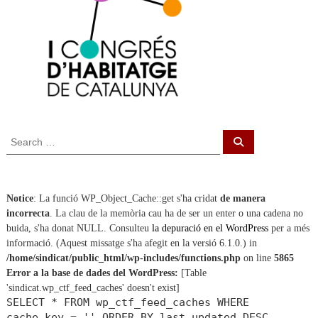
S
S
e
e
a
a
r
c
r
h
c
Notice
: La funció WP_Object_Cache::get s'ha cridat
de manera
h
incorrecta
. La clau de la memòria cau ha de ser un enter o una cadena no
f
buida, s'ha donat NULL. Consulteu
la depuració en el WordPress
per a més
o
informació. (Aquest missatge s'ha afegit en la versió 6.1.0.) in
r
/home/sindicat/public_html/wp-includes/functions.php
on line
5865
:
Error a la base de dades del WordPress:
[Table
'sindicat.wp_ctf_feed_caches' doesn't exist]
SELECT * FROM wp_ctf_feed_caches WHERE
cache_key = '' ORDER BY last_updated DESC