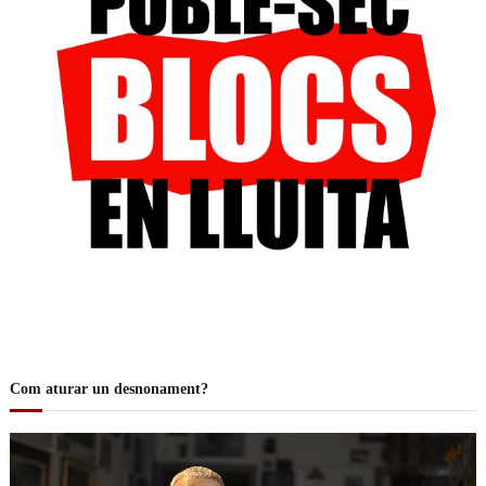
Com aturar un desnonament?
R
e