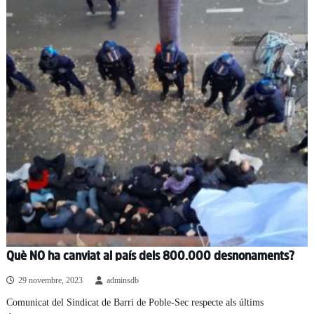
Què NO ha canviat al país dels 800.000 desnonaments?
29 novembre, 2023
adminsdb
Comunicat del Sindicat de Barri de Poble-Sec respecte als últims