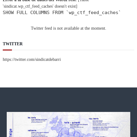
'sindicat.wp_ctf_feed_caches' doesn't exist]
SHOW FULL COLUMNS FROM `wp_ctf_feed_caches`
Twitter feed is not available at the moment.
TWITTER
https://twitter.com/sindicatdebarri