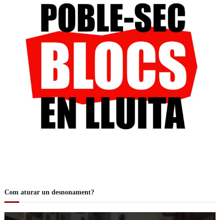
Com aturar un desnonament?
R