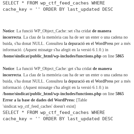
SELECT * FROM wp_ctf_feed_caches WHERE
cache_key = '' ORDER BY last_updated DESC
Notice
: La funció WP_Object_Cache::set s'ha cridat
de manera
incorrecta
. La clau de la memòria cau ha de ser un enter o una cadena no
buida, s'ha donat NULL. Consulteu
la depuració en el WordPress
per a més
informació. (Aquest missatge s'ha afegit en la versió 6.1.0.) in
/home/sindicat/public_html/wp-includes/functions.php
on line
5865
Notice
: La funció WP_Object_Cache::get s'ha cridat
de manera
incorrecta
. La clau de la memòria cau ha de ser un enter o una cadena no
buida, s'ha donat NULL. Consulteu
la depuració en el WordPress
per a més
informació. (Aquest missatge s'ha afegit en la versió 6.1.0.) in
/home/sindicat/public_html/wp-includes/functions.php
on line
5865
Error a la base de dades del WordPress:
[Table
'sindicat.wp_ctf_feed_caches' doesn't exist]
SELECT * FROM wp_ctf_feed_caches WHERE
cache_key = '' ORDER BY last_updated DESC