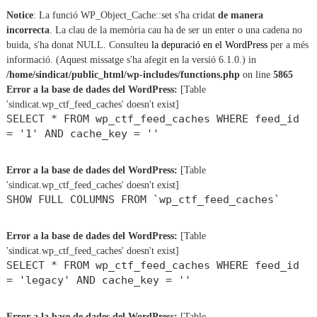
Notice
: La funció WP_Object_Cache::set s'ha cridat
de manera
incorrecta
. La clau de la memòria cau ha de ser un enter o una cadena no
buida, s'ha donat NULL. Consulteu
la depuració en el WordPress
per a més
informació. (Aquest missatge s'ha afegit en la versió 6.1.0.) in
/home/sindicat/public_html/wp-includes/functions.php
on line
5865
Error a la base de dades del WordPress:
[Table
'sindicat.wp_ctf_feed_caches' doesn't exist]
SELECT * FROM wp_ctf_feed_caches WHERE feed_id
= '1' AND cache_key = ''
Error a la base de dades del WordPress:
[Table
'sindicat.wp_ctf_feed_caches' doesn't exist]
SHOW FULL COLUMNS FROM `wp_ctf_feed_caches`
Error a la base de dades del WordPress:
[Table
'sindicat.wp_ctf_feed_caches' doesn't exist]
SELECT * FROM wp_ctf_feed_caches WHERE feed_id
= 'legacy' AND cache_key = ''
Error a la base de dades del WordPress:
[Table