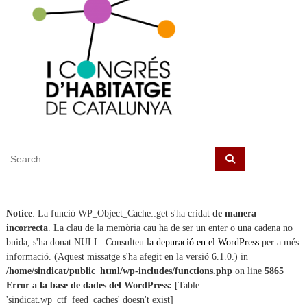
S
S
e
e
a
a
r
c
r
h
c
Notice
: La funció WP_Object_Cache::get s'ha cridat
de manera
h
incorrecta
. La clau de la memòria cau ha de ser un enter o una cadena no
f
buida, s'ha donat NULL. Consulteu
la depuració en el WordPress
per a més
o
informació. (Aquest missatge s'ha afegit en la versió 6.1.0.) in
r
/home/sindicat/public_html/wp-includes/functions.php
on line
5865
:
Error a la base de dades del WordPress:
[Table
'sindicat.wp_ctf_feed_caches' doesn't exist]