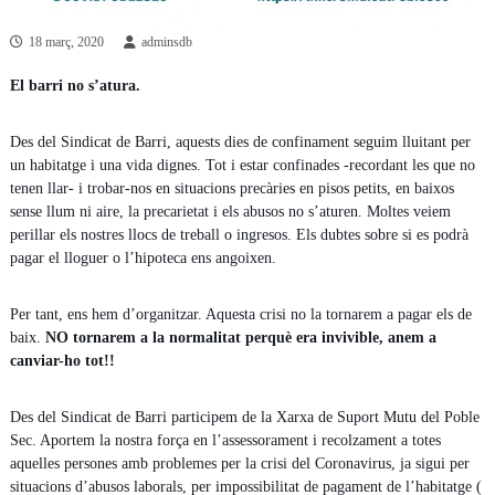
18 març, 2020
adminsdb
El barri no s’atura.
Des del Sindicat de Barri, aquests dies de confinament seguim lluitant per
un habitatge i una vida dignes. Tot i estar confinades -recordant les que no
tenen llar- i trobar-nos en situacions precàries en pisos petits, en baixos
sense llum ni aire, la precarietat i els abusos no s’aturen. Moltes veiem
perillar els nostres llocs de treball o ingresos. Els dubtes sobre si es podrà
pagar el lloguer o l’hipoteca ens angoixen.
Per tant, ens hem d’organitzar. Aquesta crisi no la tornarem a pagar els de
baix.
NO tornarem a la normalitat perquè era invivible, anem a
canviar-ho tot!!
Des del Sindicat de Barri participem de la Xarxa de Suport Mutu del Poble
Sec. Aportem la nostra força en l’assessorament i recolzament a totes
aquelles persones amb problemes per la crisi del Coronavirus, ja sigui per
situacions d’abusos laborals, per impossibilitat de pagament de l’habitatge (