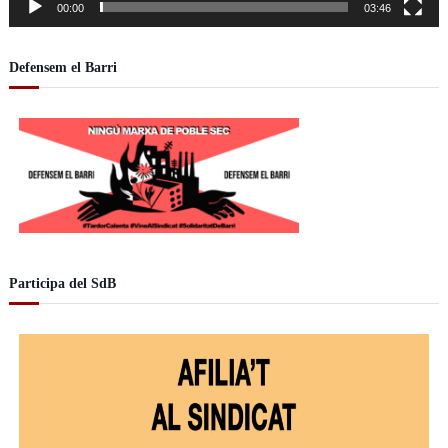
r
00:00
03:46
d
e
Defensem el Barri
v
í
d
e
o
Participa del SdB