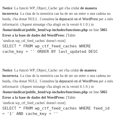
Notice
: La funció WP_Object_Cache::get s'ha cridat
de manera
incorrecta
. La clau de la memòria cau ha de ser un enter o una cadena no
buida, s'ha donat NULL. Consulteu
la depuració en el WordPress
per a més
informació. (Aquest missatge s'ha afegit en la versió 6.1.0.) in
/home/sindicat/public_html/wp-includes/functions.php
on line
5865
Error a la base de dades del WordPress:
[Table
'sindicat.wp_ctf_feed_caches' doesn't exist]
SELECT * FROM wp_ctf_feed_caches WHERE
cache_key = '' ORDER BY last_updated DESC
Notice
: La funció WP_Object_Cache::set s'ha cridat
de manera
incorrecta
. La clau de la memòria cau ha de ser un enter o una cadena no
buida, s'ha donat NULL. Consulteu
la depuració en el WordPress
per a més
informació. (Aquest missatge s'ha afegit en la versió 6.1.0.) in
/home/sindicat/public_html/wp-includes/functions.php
on line
5865
Error a la base de dades del WordPress:
[Table
'sindicat.wp_ctf_feed_caches' doesn't exist]
SELECT * FROM wp_ctf_feed_caches WHERE feed_id
= '1' AND cache_key = ''