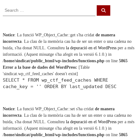
S
S
e
e
a
a
r
c
r
h
c
Notice
: La funció WP_Object_Cache::get s'ha cridat
de manera
h
incorrecta
. La clau de la memòria cau ha de ser un enter o una cadena no
f
buida, s'ha donat NULL. Consulteu
la depuració en el WordPress
per a més
o
informació. (Aquest missatge s'ha afegit en la versió 6.1.0.) in
r
/home/sindicat/public_html/wp-includes/functions.php
on line
5865
:
Error a la base de dades del WordPress:
[Table
'sindicat.wp_ctf_feed_caches' doesn't exist]
SELECT * FROM wp_ctf_feed_caches WHERE
cache_key = '' ORDER BY last_updated DESC
Notice
: La funció WP_Object_Cache::set s'ha cridat
de manera
incorrecta
. La clau de la memòria cau ha de ser un enter o una cadena no
buida, s'ha donat NULL. Consulteu
la depuració en el WordPress
per a més
informació. (Aquest missatge s'ha afegit en la versió 6.1.0.) in
/home/sindicat/public_html/wp-includes/functions.php
on line
5865