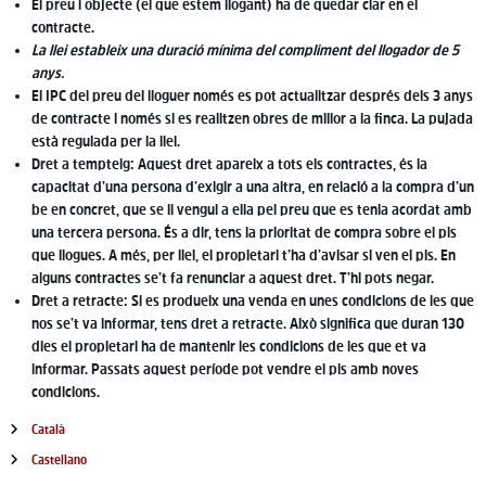
El preu i objecte (el que estem llogant) ha de quedar clar en el
contracte.
La llei estableix una duració mínima del compliment del llogador de 5
anys.
El IPC del preu del lloguer només es pot actualitzar després dels 3 anys
de contracte i només si es realitzen obres de millor a la finca. La pujada
està regulada per la llei.
Dret a tempteig: Aquest dret apareix a tots els contractes, és la
capacitat d’una persona d’exigir a una altra, en relació a la compra d’un
be en concret, que se li vengui a ella pel preu que es tenia acordat amb
una tercera persona. És a dir, tens la prioritat de compra sobre el pis
que llogues. A més, per llei, el propietari t’ha d’avisar si ven el pis. En
alguns contractes se’t fa renunciar a aquest dret. T’hi pots negar.
Dret a retracte: Si es produeix una venda en unes condicions de les que
nos se’t va informar, tens dret a retracte. Això significa que duran 130
dies el propietari ha de mantenir les condicions de les que et va
informar. Passats aquest període pot vendre el pis amb noves
condicions.
Català
Castellano