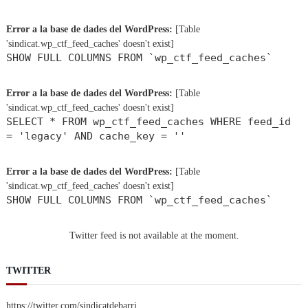
Error a la base de dades del WordPress:
[Table
'sindicat.wp_ctf_feed_caches' doesn't exist]
SHOW FULL COLUMNS FROM `wp_ctf_feed_caches`
Error a la base de dades del WordPress:
[Table
'sindicat.wp_ctf_feed_caches' doesn't exist]
SELECT * FROM wp_ctf_feed_caches WHERE feed_id
= 'legacy' AND cache_key = ''
Error a la base de dades del WordPress:
[Table
'sindicat.wp_ctf_feed_caches' doesn't exist]
SHOW FULL COLUMNS FROM `wp_ctf_feed_caches`
Twitter feed is not available at the moment.
TWITTER
https://twitter.com/sindicatdebarri