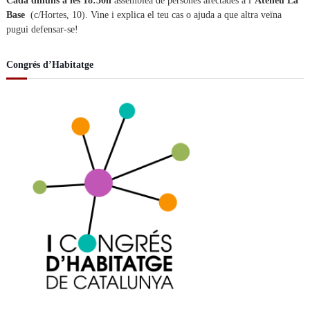
Cada dilluns a les 18:30h
assemblea de persones afectades a l’
Ateneu La
Base
(c/Hortes, 10). Vine i explica el teu cas o ajuda a que altra veïna
pugui defensar-se!
Congrés d’Habitatge