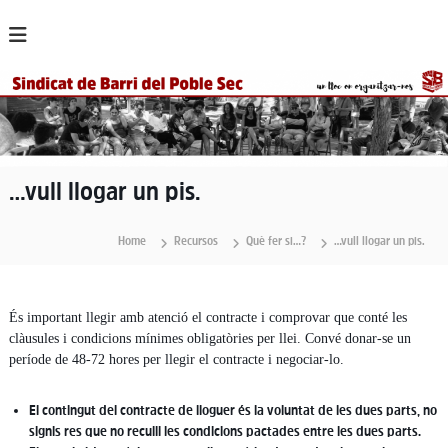
S
k
i
p
t
o
c
o
n
…vull llogar un pis.
t
e
n
Home
Recursos
Què fer si…?
…vull llogar un pis.
t
És important llegir amb atenció el contracte i comprovar que conté les
clàusules i condicions mínimes obligatòries per llei. Convé donar-se un
període de 48-72 hores per llegir el contracte i negociar-lo.
El contingut del contracte de lloguer és la voluntat de les dues parts, no
signis res que no reculli les condicions pactades entre les dues parts.