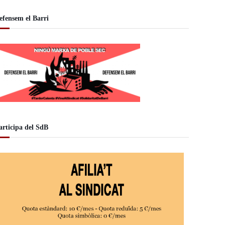
efensem el Barri
articipa del SdB