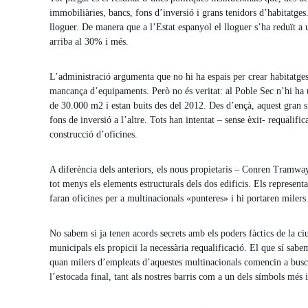
immobiliàries, bancs, fons d’inversió i grans tenidors d’habitatge
lloguer. De manera que a l’Estat espanyol el lloguer s’ha reduït a 
arriba al 30% i més.
L’administració argumenta que no hi ha espais per crear habitatges 
mancança d’equipaments. Però no és veritat: al Poble Sec n’hi h
de 30.000 m2 i estan buits des del 2012. Des d’ençà, aquest gran sí
fons de inversió a l’altre. Tots han intentat – sense èxit- requalifica
construcció d’oficines.
A diferència dels anteriors, els nous propietaris – Conren Tramwa
tot menys els elements estructurals dels dos edificis. Els represen
faran oficines per a multinacionals «punteres» i hi portaren milers 
No sabem si ja tenen acords secrets amb els poders fàctics de la ciut
municipals els propiciï la necessària requalificació. El que sí sab
quan milers d’empleats d’aquestes multinacionals comencin a buscar 
l’estocada final, tant als nostres barris com a un dels símbols més