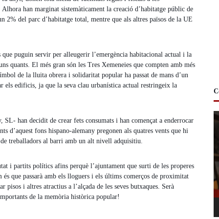
s. Alhora han marginat sistemàticament la creació d’habitatge públic de
un 2% del parc d’habitatge total, mentre que als altres països de la UE
que puguin servir per alleugerir l’emergència habitacional actual i la
a uns quants. El més gran són les Tres Xemeneies que compten amb més
mbol de la lluita obrera i solidaritat popular ha passat de mans d’un
r els edificis, ja que la seva clau urbanística actual restringeix la
C
R
y, SL- han decidit de crear fets consumats i han començat a enderrocar
e
tants d’aquest fons hispano-alemany pregonen als quatres vents que hi
p
de treballadors al barri amb un alt nivell adquisitiu.
r
o
at i partits polítics afins perquè l’ajuntament que surti de les properes
d
em és que passarà amb els lloguers i els últims comerços de proximitat
u
pisos i altres atractius a l’alçada de les seves butxaques. Serà
c
 importants de la memòria històrica popular!
t
o
r