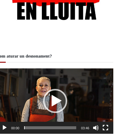
om aturar un desnonament?
00:00
03:46