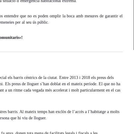
una situació d’emergència habitacional extrema.
-los entendre que no es poden omplir la boca amb mesures de garantir el
Xemeneies per al seu ús públic.
comunitaris»!
l els barris cèntrics de la ciutat. Entre 2013 i 2018 els preus dels
i. Els preus de lloguer s’han doblat en el mateix període. El que no ha
ant a un ritme cada vegada més accelerat i molt particularment en el cas
stres barris. Al mateix temps han exclòs de l’accés a l’habitatge a molts
rsona que hi viu de lloguer.
 fa anys, donen tota mena de facilitats legals i fiscals a les