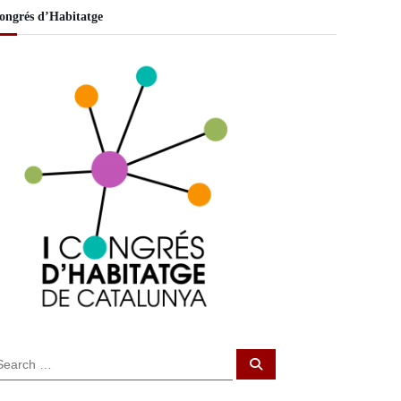
ongrés d’Habitatge
S
e
a
r