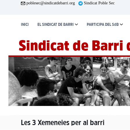
S
poblesec@sindicatdebarri.org
Sindicat Poble Sec
k
i
p
INICI
EL SINDICAT DE BARRI
PARTICIPA DEL SdB
t
o
c
o
n
t
e
n
t
Les 3 Xemeneies per al barri