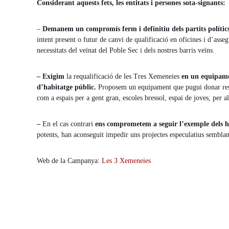
Considerant aquests fets, les entitats i persones sota-signants:
–
Demanem un compromís ferm i definitiu dels partits polític
intent present o futur de canvi de qualificació en oficines i d’ass
necessitats del veïnat del Poble Sec i dels nostres barris veïns.
– Exigim
la requalificació de les Tres Xemeneies
en un equipamen
d’habitatge públic.
Proposem un equipament que pugui donar respost
com a espais per a gent gran, escoles bressol, espai de joves, per als
–
En el cas contrari
ens comprometem a seguir l’exemple dels h
potents, han aconseguit impedir uns projectes especulatius sembl
Web de la Campanya:
Les 3 Xemeneies