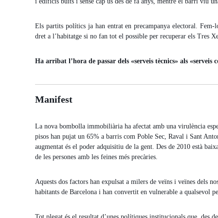
i edificis buits i sense cap ús des de fa anys, mentre el barri viu 
Els partits polítics ja han entrat en precampanya electoral. Fem
dret a l’habitatge si no fan tot el possible per recuperar els Tres 
Ha arribat l’hora de passar dels «serveis tècnics» als «serveis 
Manifest
La nova bombolla immobiliària ha afectat amb una virulència especia
pisos han pujat un 65% a barris com Poble Sec, Raval i Sant Anton
augmentat és el poder adquisitiu de la gent. Des de 2010 està baix
de les persones amb les feines més precàries.
Aquests dos factors han expulsat a milers de veïns i veïnes dels no
habitants de Barcelona i han convertit en vulnerable a qualsevol pe
Tot plegat és el resultat d’unes polítiques institucionals que, des de