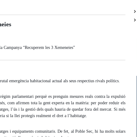
eies
e la Campanya “Recuperem les 3 Xemeneies”
utal emergència habitacional actual als seus respectius rivals polítics.
 règim parlamentari perquè es prenguin mesures reals contra la expulsió
és, com afirmen tota la gent experta en la matèria: per poder reduir els
tges, l’ús i la gestió dels quals hauria de quedar fora del mercat. Si més
ia si la llei protegís realment el dret a l’habitatge.
tatges i equipaments comunitaris. De fet, al Poble Sec, hi ha molts solars