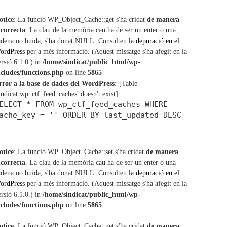
c
h
otice
: La funció WP_Object_Cache::get s'ha cridat
de manera
ncorrecta
. La clau de la memòria cau ha de ser un enter o una
adena no buida, s'ha donat NULL. Consulteu
la depuració en el
ordPress
per a més informació. (Aquest missatge s'ha afegit en la
ersió 6.1.0.) in
/home/sindicat/public_html/wp-
ncludes/functions.php
on line
5865
rror a la base de dades del WordPress:
[Table
sindicat.wp_ctf_feed_caches' doesn't exist]
ELECT * FROM wp_ctf_feed_caches WHERE
ache_key = '' ORDER BY last_updated DESC
otice
: La funció WP_Object_Cache::set s'ha cridat
de manera
ncorrecta
. La clau de la memòria cau ha de ser un enter o una
adena no buida, s'ha donat NULL. Consulteu
la depuració en el
ordPress
per a més informació. (Aquest missatge s'ha afegit en la
ersió 6.1.0.) in
/home/sindicat/public_html/wp-
ncludes/functions.php
on line
5865
otice
: La funció WP_Object_Cache::get s'ha cridat
de manera