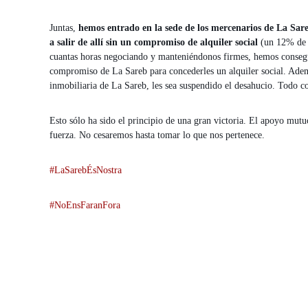
Juntas,
hemos entrado en la sede de los mercenarios de La Sare
a salir de allí sin un compromiso de alquiler social
(un 12% de l
cuantas horas negociando y manteniéndonos firmes, hemos consegui
compromiso de La Sareb para concederles un alquiler social. Adem
inmobiliaria de La Sareb, les sea suspendido el desahucio. Todo c
Esto sólo ha sido el principio de una gran victoria. El apoyo mutuo
fuerza. No cesaremos hasta tomar lo que nos pertenece.
#LaSarebÉsNostra
#NoEnsFaranFora
N