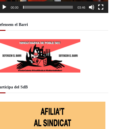
00:00
03:46
efensem el Barri
articipa del SdB