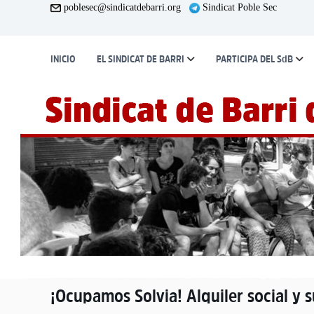
S
poblesec@sindicatdebarri.org
Sindicat Poble Sec
a
l
t
INICIO
EL SINDICAT DE BARRI
PARTICIPA DEL SdB
a
r
a
l
c
o
n
t
e
n
i
d
o
¡Ocupamos Solvia! Alquiler social y