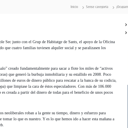
Inicio
Sense categoria
¡Ocupamo
le Sec junto con el Grup de Habitatge de Sants, el apoyo de la Oficina
 que cuatro familias tuviesen alquiler social y se paralizasen los
alo” creado fundamentalmente para sacar a flote los miles de “activos
oras) que generó la burbuja inmobiliaria y su estallido en 2008. Poco
lones de euros de dinero público para rescatar a la banca de su codicia,
opa) que limpiase la cara de éstos especuladores. Con más de 106.000
es creada a partir del dinero de todas para el beneficio de unos pocos
s neoliberales roban a la gente su tiempo, dinero y esfuerzo para
e tomar lo que es nuestro. Y es lo que hemos ido a hacer esta mañana a
eb.