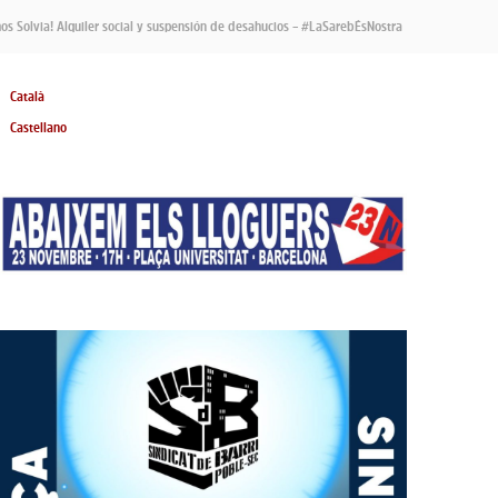
s Solvia! Alquiler social y suspensión de desahucios – #LaSarebÉsNostra
Català
Castellano