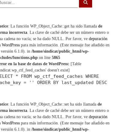
B
u
s
c
a
r
otice
: La función WP_Object_Cache::get ha sido llamada
de
orma incorrecta
. La clave de caché debe ser un número entero o
na cadena no vacía; se ha dado NULL. Por favor, ve
depuración
n WordPress
para más información. (Este mensaje fue añadido en
a versión 6.1.0). in
/home/sindicat/public_html/wp-
ncludes/functions.php
on line
5865
rror en la base de datos de WordPress:
[Table
sindicat.wp_ctf_feed_caches' doesn't exist]
ELECT * FROM wp_ctf_feed_caches WHERE
ache_key = '' ORDER BY last_updated DESC
otice
: La función WP_Object_Cache::set ha sido llamada
de
orma incorrecta
. La clave de caché debe ser un número entero o
na cadena no vacía; se ha dado NULL. Por favor, ve
depuración
n WordPress
para más información. (Este mensaje fue añadido en
a versión 6.1.0). in
/home/sindicat/public_html/wp-