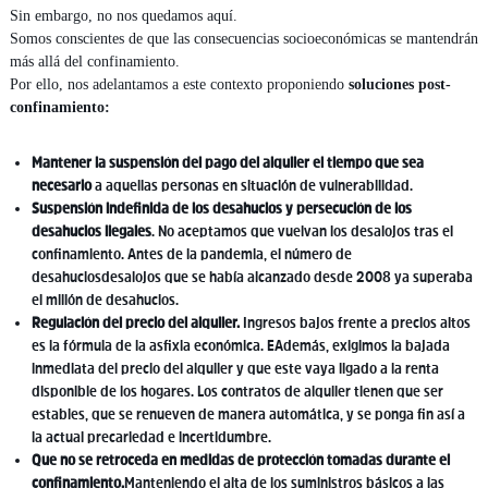
Sin embargo, no nos quedamos aquí.
Somos conscientes de que las consecuencias socioeconómicas se mantendrán
más allá del confinamiento.
Por ello, nos adelantamos a este contexto proponiendo
soluciones post-
confinamiento:
Mantener la suspensión del pago del alquiler el tiempo que sea
necesario
a aquellas personas en situación de vulnerabilidad.
Suspensión indefinida de los desahucios y persecución de los
desahucios ilegales
. No aceptamos que vuelvan los desalojos tras el
confinamiento. Antes de la pandemia, el número de
desahuciosdesalojos que se había alcanzado desde 2008 ya superaba
el millón de desahucios.
Regulación del precio del alquiler.
Ingresos bajos frente a precios altos
es la fórmula de la asfixia económica. EAdemás, exigimos la bajada
inmediata del precio del alquiler y que este vaya ligado a la renta
disponible de los hogares. Los contratos de alquiler tienen que ser
estables, que se renueven de manera automática, y se ponga fin así a
la actual precariedad e incertidumbre.
Que no se retroceda en medidas de protección tomadas durante el
confinamiento.
Manteniendo el alta de los suministros básicos a las