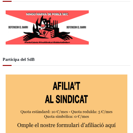
í
d
e
o
Participa del SdB