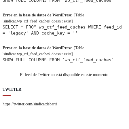
SHOW FULL COLUMNS FROM `wp_ctf_feed_caches`
Error en la base de datos de WordPress:
[Table
'sindicat.wp_ctf_feed_caches' doesn't exist]
SELECT * FROM wp_ctf_feed_caches WHERE feed_id
= 'legacy' AND cache_key = ''
Error en la base de datos de WordPress:
[Table
'sindicat.wp_ctf_feed_caches' doesn't exist]
SHOW FULL COLUMNS FROM `wp_ctf_feed_caches`
El feed de Twitter no está disponible en este momento.
TWITTER
https://twitter.com/sindicatdebarri