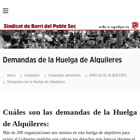
S
a
l
t
a
r
a
l
c
Demandas de la Huelga de Alquileres
o
n
t
Inicio
Campañas
Campañas anteriores
HUELGA DE ALQUILERES
e
Demandas de la Huelga de Alquileres
n
i
d
o
Cuáles son las demandas de la Huelga
de Alquileres:
Más de 200 organizaciones nos unimos en esta huelga de alquileres para
exigir al Gobierno medidas que cubran los derechos más básicos durante el