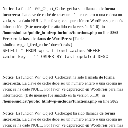
a
c
r
a
Notice
: La función WP_Object_Cache::get ha sido llamada
de forma
r
incorrecta
. La clave de caché debe ser un número entero o una cadena no
:
vacía; se ha dado NULL. Por favor, ve
depuración en WordPress
para más
información. (Este mensaje fue añadido en la versión 6.1.0). in
/home/sindicat/public_html/wp-includes/functions.php
on line
5865
Error en la base de datos de WordPress:
[Table
'sindicat.wp_ctf_feed_caches' doesn't exist]
SELECT * FROM wp_ctf_feed_caches WHERE
cache_key = '' ORDER BY last_updated DESC
Notice
: La función WP_Object_Cache::set ha sido llamada
de forma
incorrecta
. La clave de caché debe ser un número entero o una cadena no
vacía; se ha dado NULL. Por favor, ve
depuración en WordPress
para más
información. (Este mensaje fue añadido en la versión 6.1.0). in
/home/sindicat/public_html/wp-includes/functions.php
on line
5865
Notice
: La función WP_Object_Cache::get ha sido llamada
de forma
incorrecta
. La clave de caché debe ser un número entero o una cadena no
vacía; se ha dado NULL. Por favor, ve
depuración en WordPress
para más