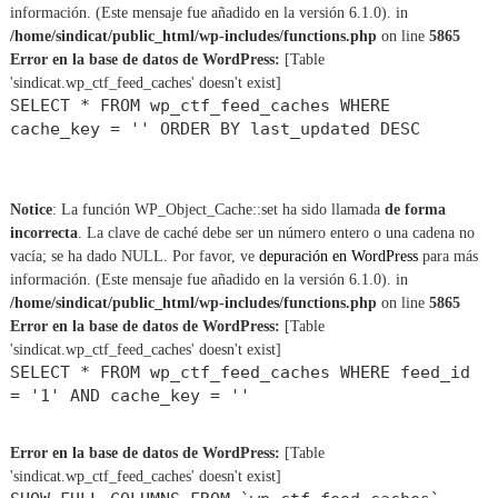
información. (Este mensaje fue añadido en la versión 6.1.0). in
/home/sindicat/public_html/wp-includes/functions.php
on line
5865
Error en la base de datos de WordPress:
[Table
'sindicat.wp_ctf_feed_caches' doesn't exist]
SELECT * FROM wp_ctf_feed_caches WHERE
cache_key = '' ORDER BY last_updated DESC
Notice
: La función WP_Object_Cache::set ha sido llamada
de forma
incorrecta
. La clave de caché debe ser un número entero o una cadena no
vacía; se ha dado NULL. Por favor, ve
depuración en WordPress
para más
información. (Este mensaje fue añadido en la versión 6.1.0). in
/home/sindicat/public_html/wp-includes/functions.php
on line
5865
Error en la base de datos de WordPress:
[Table
'sindicat.wp_ctf_feed_caches' doesn't exist]
SELECT * FROM wp_ctf_feed_caches WHERE feed_id
= '1' AND cache_key = ''
Error en la base de datos de WordPress:
[Table
'sindicat.wp_ctf_feed_caches' doesn't exist]