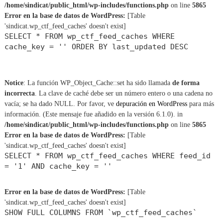
/home/sindicat/public_html/wp-includes/functions.php
on line
5865
Error en la base de datos de WordPress:
[Table
'sindicat.wp_ctf_feed_caches' doesn't exist]
SELECT * FROM wp_ctf_feed_caches WHERE
cache_key = '' ORDER BY last_updated DESC
Notice
: La función WP_Object_Cache::set ha sido llamada
de forma
incorrecta
. La clave de caché debe ser un número entero o una cadena no
vacía; se ha dado NULL. Por favor, ve
depuración en WordPress
para más
información. (Este mensaje fue añadido en la versión 6.1.0). in
/home/sindicat/public_html/wp-includes/functions.php
on line
5865
Error en la base de datos de WordPress:
[Table
'sindicat.wp_ctf_feed_caches' doesn't exist]
SELECT * FROM wp_ctf_feed_caches WHERE feed_id
= '1' AND cache_key = ''
Error en la base de datos de WordPress:
[Table
'sindicat.wp_ctf_feed_caches' doesn't exist]
SHOW FULL COLUMNS FROM `wp_ctf_feed_caches`