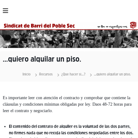
S
a
l
t
a
r
a
l
c
…quiero alquilar un piso.
o
n
t
Inicio
Recursos
¿Que hacer si…?
…quiero alquilar un piso.
e
n
i
Es importante leer con atención el contracto y comprobar que contiene la
d
cláusulas y condiciones mínimas obligadas por ley. Daos 48-72 horas para
o
leer el contrato y negociarlo.
El contenido del contrato de alquiler es la voluntad de las dos partes,
no firmes nada que no recoja las condiciones negociadas entre los dos.