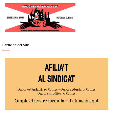
d
e
o
Participa del SdB