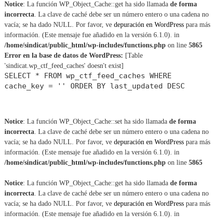
a
Notice
: La función WP_Object_Cache::get ha sido llamada
de forma
r
incorrecta
. La clave de caché debe ser un número entero o una cadena no
:
vacía; se ha dado NULL. Por favor, ve
depuración en WordPress
para más
información. (Este mensaje fue añadido en la versión 6.1.0). in
/home/sindicat/public_html/wp-includes/functions.php
on line
5865
Error en la base de datos de WordPress:
[Table
'sindicat.wp_ctf_feed_caches' doesn't exist]
SELECT * FROM wp_ctf_feed_caches WHERE
cache_key = '' ORDER BY last_updated DESC
Notice
: La función WP_Object_Cache::set ha sido llamada
de forma
incorrecta
. La clave de caché debe ser un número entero o una cadena no
vacía; se ha dado NULL. Por favor, ve
depuración en WordPress
para más
información. (Este mensaje fue añadido en la versión 6.1.0). in
/home/sindicat/public_html/wp-includes/functions.php
on line
5865
Notice
: La función WP_Object_Cache::get ha sido llamada
de forma
incorrecta
. La clave de caché debe ser un número entero o una cadena no
vacía; se ha dado NULL. Por favor, ve
depuración en WordPress
para más
información. (Este mensaje fue añadido en la versión 6.1.0). in